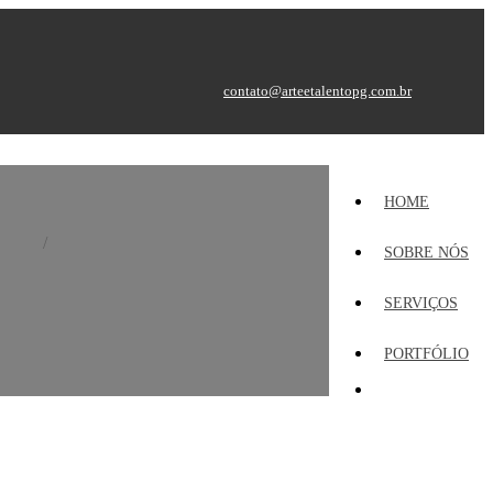
contato@arteetalentopg.com.br
HOME
fólio
Placa em ACM com iluminação
SOBRE NÓS
SERVIÇOS
PORTFÓLIO