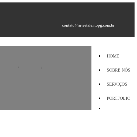
contato@arteetalentopg.com.br
HOME
Home
Portfólio
Fachada Luminosa
SOBRE NÓS
SERVIÇOS
PORTFÓLIO