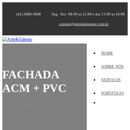
(42) 3086-3848
Seg - Sex: 08:00 as 12:00 e das 13:00 as 18:00
contato@arteetalentopg.com.br
HOME
SOBRE NÓS
FACHADA
SERVIÇOS
ACM + PVC
PORTFÓLIO
Home
Portfólio
Fachada ACM + PVC