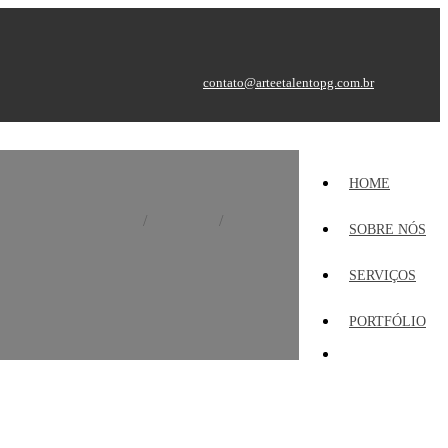
contato@arteetalentopg.com.br
HOME
Home
Portfólio
Banner
SOBRE NÓS
SERVIÇOS
PORTFÓLIO